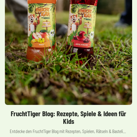
FruchtTiger Blog: Rezepte, Spiele & Ideen für
Kids
Entdecke den FruchtTiger Blog mit Rezepten, Spielen, Rätseln & Bastelideen für Kinder. Fruchtig, kreativ und voller Abenteuer für die ganze Familie.