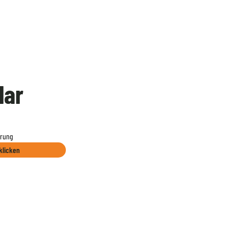
lar
erung
klicken