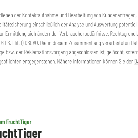
 dienen der Kontaktaufnahme und Bearbeitung von Kundenanfragen,
itätssicherung einschließlich der Analyse und Auswertung potentiel
ur Ermittlung sich ändernder Verbraucherbedürfnisse. Rechtsgrundla
t. 6 I S. 1 lit. f) DSGVO. Die in diesem Zusammenhang verarbeiteten D
e bzw. der Reklamationsvorgang abgeschlossen ist, gelöscht, sofer
spflichten entgegenstehen. Nähere Informationen können Sie der
D
um FruchtTiger
uchtTiger