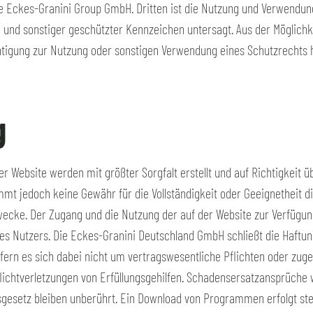
 Eckes-Granini Group GmbH. Dritten ist die Nutzung und Verwendun
 und sonstiger geschützter Kennzeichen untersagt. Aus der Möglichk
tigung zur Nutzung oder sonstigen Verwendung eines Schutzrechts h
g
er Website werden mit größter Sorgfalt erstellt und auf Richtigkeit ü
t jedoch keine Gewähr für die Vollständigkeit oder Geeignetheit di
ke. Der Zugang und die Nutzung der auf der Website zur Verfügung g
des Nutzers. Die Eckes-Granini Deutschland GmbH schließt die Haftung
ofern es sich dabei nicht um vertragswesentliche Pflichten oder zug
 Pflichtverletzungen von Erfüllungsgehilfen. Schadensersatzansprüch
esetz bleiben unberührt. Ein Download von Programmen erfolgt stet